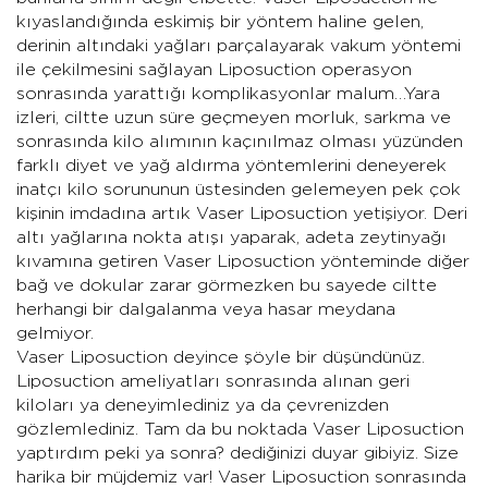
kıyaslandığında eskimiş bir yöntem haline gelen,
derinin altındaki yağları parçalayarak vakum yöntemi
ile çekilmesini sağlayan Liposuction operasyon
sonrasında yarattığı komplikasyonlar malum…Yara
izleri, ciltte uzun süre geçmeyen morluk, sarkma ve
sonrasında kilo alımının kaçınılmaz olması yüzünden
farklı diyet ve yağ aldırma yöntemlerini deneyerek
inatçı kilo sorununun üstesinden gelemeyen pek çok
kişinin imdadına artık Vaser Liposuction yetişiyor. Deri
altı yağlarına nokta atışı yaparak, adeta zeytinyağı
kıvamına getiren Vaser Liposuction yönteminde diğer
bağ ve dokular zarar görmezken bu sayede ciltte
herhangi bir dalgalanma veya hasar meydana
gelmiyor.
Vaser Liposuction
deyince şöyle bir düşündünüz.
Liposuction ameliyatları sonrasında alınan geri
kiloları ya deneyimlediniz ya da çevrenizden
gözlemlediniz. Tam da bu noktada Vaser Liposuction
yaptırdım peki ya sonra? dediğinizi duyar gibiyiz. Size
harika bir müjdemiz var! Vaser Liposuction sonrasında