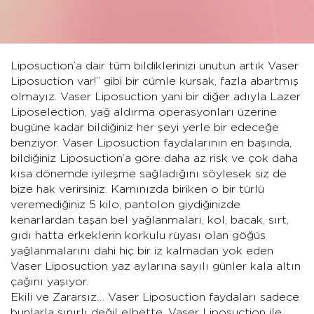
Liposuction’a dair tüm bildiklerinizi unutun artık Vaser
Liposuction var!’’ gibi bir cümle kursak, fazla abartmış
olmayız. Vaser Liposuction yani bir diğer adıyla Lazer
Liposelection, yağ aldırma operasyonları üzerine
bugüne kadar bildiğiniz her şeyi yerle bir edeceğe
benziyor. Vaser Liposuction faydalarının en başında,
bildiğiniz Liposuction’a göre daha az risk ve çok daha
kısa dönemde iyileşme sağladığını söylesek siz de
bize hak verirsiniz. Karnınızda biriken o bir türlü
veremediğiniz 5 kilo, pantolon giydiğinizde
kenarlardan taşan bel yağlanmaları, kol, bacak, sırt,
gıdı hatta erkeklerin korkulu rüyası olan göğüs
yağlanmalarını dahi hiç bir iz kalmadan yok eden
Vaser Liposuction yaz aylarına sayılı günler kala altın
çağını yaşıyor.
Ekili ve Zararsız…
Vaser Liposuction
faydaları sadece
bunlarla sınırlı değil elbette. Vaser Liposuction ile