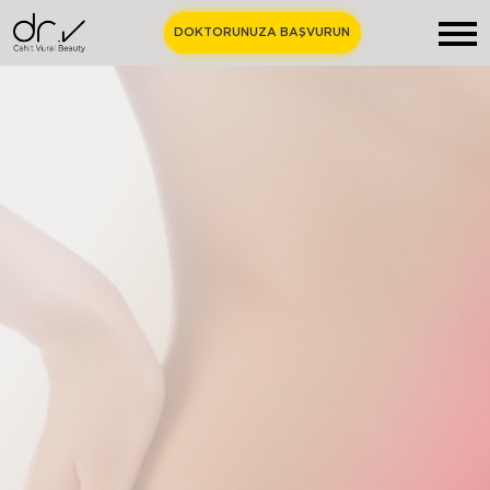
DOKTORUNUZA BAŞVURUN
Anasayfa
Hakkımızda
Estetik Cerrahi
Medikal Estetik
Merak Edilenler
Bize Ulaşın
TR