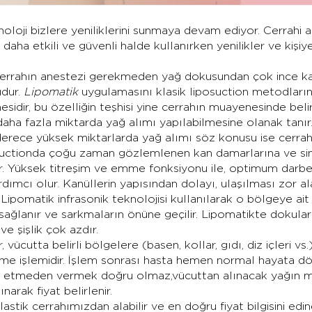
noloji bizlere yeniliklerini sunmaya devam ediyor. Cerrahi a
daha etkili ve güvenli halde kullanırken yenilikler ve kişi
 cerrahın anestezi gerekmeden yağ dokusundan çok ince ka
dur.
Lipomatik
uygulamasını klasik liposuction metodları
sidir, bu özelliğin teşhisi yine cerrahın muayenesinde belirl
ha fazla miktarda yağ alımı yapılabilmesine olanak tanır.
 derece yüksek miktarlarda yağ alımı söz konusu ise cerrah
osuctionda çoğu zaman gözlemlenen kan damarlarına ve sin
r. Yüksek titreşim ve emme fonksiyonu ile, optimum darbe 
cı olur. Kanüllerin yapısından dolayı, ulaşılması zor al
Lipomatik infrasonik teknolojisi kullanılarak o bölgeye ait
sağlanır ve sarkmaların önüne geçilir. Lipomatikte dokular
e şişlik çok azdır.
ücutta belirli bölgelere (basen, kollar, gıdı, diz içleri vs.)
irme işlemidir. İşlem sonrası hasta hemen normal hayata dön
ene etmeden vermek doğru olmaz,vücuttan alınacak yağın m
arak fiyat belirlenir.
tik cerrahımızdan alabilir ve en doğru fiyat bilgisini edineb