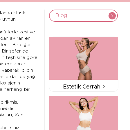
landa klasik
Blog
ye uygun
nüllerle kesi ve
ndan ayıran en
enir. Bir diğer
 Bir sefer de
ın teşhisine göre
irlere zarar
yaparak, cildin
anlardan da yağ
 kolajenin
Estetik Cerrahi
a herhangi bir
birikmiş,
ebilir.
iktarı, Kaç
ilirsiniz.