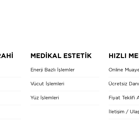
RAHI
MEDIKAL ESTETIK
HIZLI M
Enerji Bazlı İşlemler
Online Muay
Vücut İşlemleri
Ücretsiz Danı
Yüz İşlemleri
Fiyat Teklifi 
İletişim / Ula