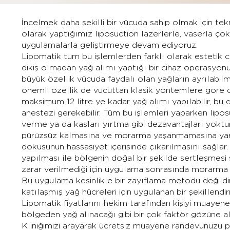
İncelmek daha şekilli bir vücuda sahip olmak için tek
olarak yaptığımız liposuction lazerlerle, vaserla çok 
uygulamalarla geliştirmeye devam ediyoruz.
Lipomatik tüm bu işlemlerden farklı olarak estetik
dikiş olmadan yağ alımı yaptığı bir cihaz operasyonu
büyük özellik vücuda faydalı olan yağların ayrılabilme
önemli özellik de vücuttan klasik yöntemlere göre da
maksimum 12 litre ye kadar yağ alımı yapılabilir, bu
anestezi gerekebilir. Tüm bu işlemleri yaparken lip
verme ya da kasları yırtma gibi dezavantajları yoktu
pürüzsüz kalmasına ve morarma yaşanmamasına yardım
dokusunun hassasiyet içerisinde çıkarılmasını sağlar. 
yapılması ile bölgenin doğal bir şekilde sertleşmesi 
zarar verilmediği için uygulama sonrasında morarma v
Bu uygulama kesinlikle bir zayıflama metodu değildir, v
katılaşmış yağ hücreleri için uygulanan bir şekillend
Lipomatik fiyatlarını hekim tarafından kişiyi muay
bölgeden yağ alınacağı gibi bir çok faktör gözüne alın
Kliniğimizi arayarak ücretsiz muayene randevunuzu plas