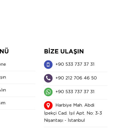
ENÜ
BIZE ULAŞIN
ene
+90 533 737 37 31
şın
+90 212 706 46 50
Alın
+90 533 737 37 31
şım
Harbiye Mah. Abdi
İpekçi Cad. Işıl Apt. No: 3-3
Nişantaşı - İstanbul