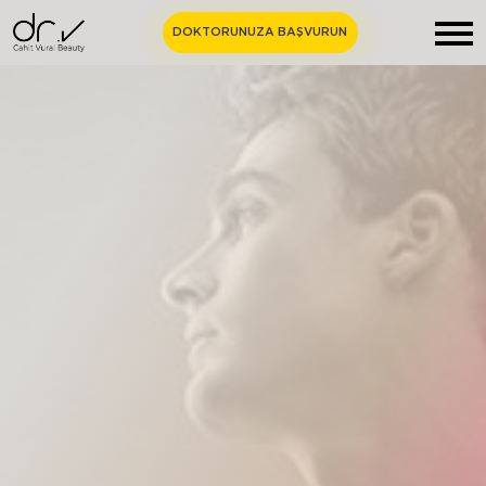
DOKTORUNUZA BAŞVURUN
Anasayfa
Hakkımızda
Estetik Cerrahi
Medikal Estetik
Merak Edilenler
Bize Ulaşın
TR