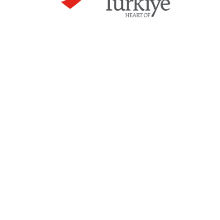
Bizi Sosyal Medyada Takip Edin.
HAKKIMIZDA
ESTETIK CERRAHI
MEDIKAL ESTETIK
HIZLI MENÜ