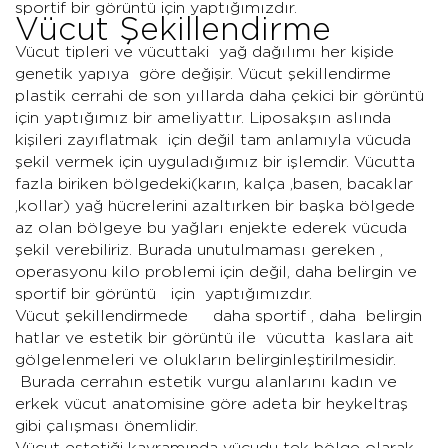
sportif bir görüntü için yaptığımızdır.
Vücut Şekillendirme
Vücut tipleri ve vücuttaki yağ dağılımı her kişide
genetik yapıya göre değişir. Vücut şekillendirme
plastik cerrahi de son yıllarda daha çekici bir görüntü
için yaptığımız bir ameliyattır. Liposakşın aslında
kişileri zayıflatmak için değil tam anlamıyla vücuda
şekil vermek için uyguladığımız bir işlemdir. Vücutta
fazla biriken bölgedeki(karın, kalça ,basen, bacaklar
,kollar) yağ hücrelerini azaltırken bir başka bölgede
az olan bölgeye bu yağları enjekte ederek vücuda
şekil verebiliriz. Burada unutulmaması gereken ,
operasyonu kilo problemi için değil, daha belirgin ve
sportif bir görüntü için yaptığımızdır.
Vücut şekillendirmede daha sportif , daha belirgin
hatlar ve estetik bir görüntü ile vücutta kaslara ait
gölgelenmeleri ve olukların belirginleştirilmesidir.
Burada cerrahın estetik vurgu alanlarını kadın ve
erkek vücut anatomisine göre adeta bir heykeltraş
gibi çalışması önemlidir.
Vücut estetiği kavramında vücudu tek bölge olarak