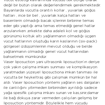
değil bir bütün olarak değerlendirmek gerekmektedir.
Bayanlarda vücutla orantılı kollar , yuvarlak göğüs
hatları , ince bir bel , yuvarlak kalça hatları ve
basenlerin olmadığı bacak içlerinin birbirine temas
eder gibi yaptığı ama temas etmediği genel hatlar
arzulanırken ,erkekte daha adaleli kol ve göğüs
görünümü koltuk altı yağlanmanın olmadığı üçgen
vücut hatlarının oluştuğu karın kaslarının (six-pack)
gölgesel izdüşümlerinin mevcut olduğu ve belde
yağlanmanın olmadığı genel vücut hatlarından
bahsetmek mümkündür.
Vaser liposuction yani ultrasonik liposuction’ın deriye
çok yakın çalışma imkanı sunması ve komplikasyon
yaratmadan yüzeyel liposuctiona imkan tanıması ile
vücutta bir heykeltraş gibi çalışmak mümkün bir hal
aldı. Vaser liposuction yöntemi yağların ses dalgaları
ile canlılığını yitirmeden birbirinden ayrıldığı sadece
yağa spesifik çalışma imkanı sunan ve kas,sinir,damar
ile bağ dokuya zarar vermeden çalışılan gelişmiş bir
liposuction yöntemidir. Böylelikle hem vücudu